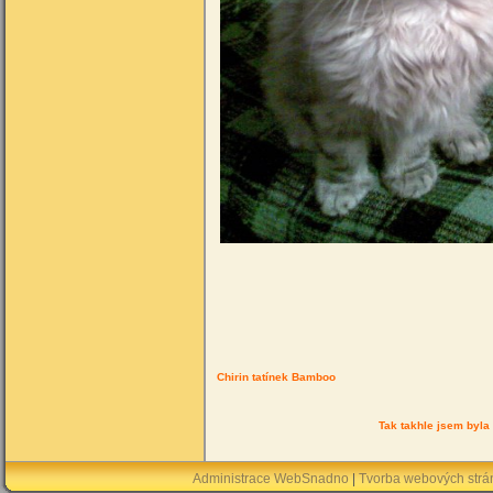
Chirin tatínek Bamboo Chir
Tak takhle jsem byla
Administrace WebSnadno
|
Tvorba webových str