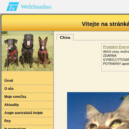
WebSnadno
Vítejte na strá
Chira
Produkty Energy
Akční ceny, možn
ZDARMA
GYNEX,CYTOSA
POTRAVINY apod
Úvod
O nás
Moje smečka
Aktuality
Angie australská kelpie
Rey