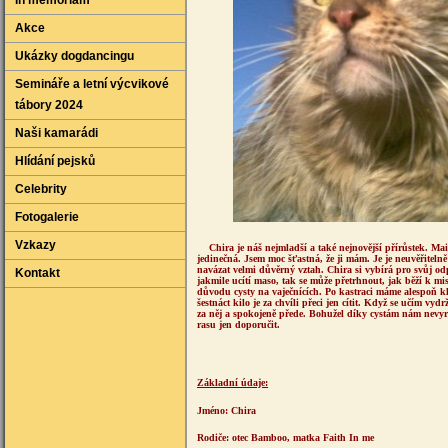
In memoriam
Akce
Ukázky dogdancingu
Semináře a letní výcvikové
tábory 2024
Naši kamarádi
Hlídání pejsků
Celebrity
Fotogalerie
Vzkazy
Chira je náš nejmladší a také nejnovější přírůstek. Mai
jedinečná. Jsem moc šťastná, že ji mám. Je je neuvěřitel
navázat velmi důvěrný vztah. Chira si vybírá pro svůj o
Kontakt
jakmile ucítí maso, tak se může přetrhnout, jak běží k m
důvodu cysty na vaječnících. Po kastraci máme alespoň kli
šestnáct kilo je za chvíli přeci jen cítit. Když se učím vy
za něj a spokojeně přede. Bohužel díky cystám nám nevyr
rasu jen doporučit.
Základní údaje:
Jméno: Chira
Rodiče: otec Bamboo, matka Faith In me