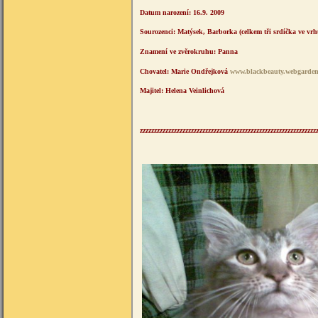
Datum narození: 16.9. 2009
Sourozenci: Matýsek, Barborka (celkem tři srdíčka ve vrh
Znamení ve zvěrokruhu: Panna
Chovatel: Marie Ondřejková
www.blackbeauty.webgarden
Majitel: Helena Veinlichová
zzzzzzzzzzzzzzzzzzzzzzzzzzzzzzzzzzzzzzzzzzzzzzzzzzzzzzzzzzzzzz